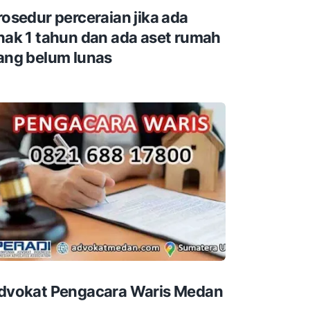
rosedur perceraian jika ada
nak 1 tahun dan ada aset rumah
ang belum lunas
dvokat Pengacara Waris Medan