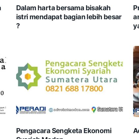
a
Dalam harta bersama bisakah
P
istri mendapat bagian lebih besar
a
?
y
Pengacara Sengketa Ekonomi
A