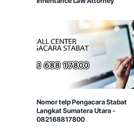
Inheritance Law Attorney
Nomor telp Pengacara Stabat
Langkat Sumatera Utara -
082168817800